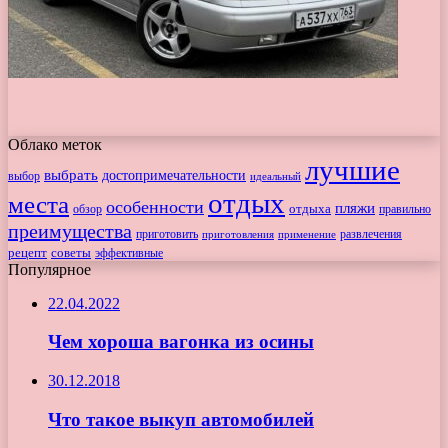
Облако меток
лучшие
выбрать
достопримечательности
выбор
идеальный
отдых
места
особенности
пляжи
обзор
отдыха
правильно
преимущества
приготовить
приготовления
развлечения
применение
рецепт
советы
эффективные
Популярное
22.04.2022
Чем хороша вагонка из осины
30.12.2018
Что такое выкуп автомобилей