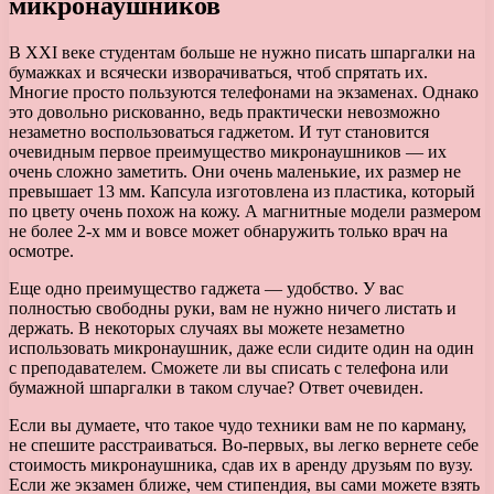
микронаушников
В XXI веке студентам больше не нужно писать шпаргалки на
бумажках и всячески изворачиваться, чтоб спрятать их.
Многие просто пользуются телефонами на экзаменах. Однако
это довольно рискованно, ведь практически невозможно
незаметно воспользоваться гаджетом. И тут становится
очевидным первое преимущество микронаушников — их
очень сложно заметить. Они очень маленькие, их размер не
превышает 13 мм. Капсула изготовлена из пластика, который
по цвету очень похож на кожу. А магнитные модели размером
не более 2-х мм и вовсе может обнаружить только врач на
осмотре.
Еще одно преимущество гаджета — удобство. У вас
полностью свободны руки, вам не нужно ничего листать и
держать. В некоторых случаях вы можете незаметно
использовать микронаушник, даже если сидите один на один
с преподавателем. Сможете ли вы списать с телефона или
бумажной шпаргалки в таком случае? Ответ очевиден.
Если вы думаете, что такое чудо техники вам не по карману,
не спешите расстраиваться. Во-первых, вы легко вернете себе
стоимость микронаушника, сдав их в аренду друзьям по вузу.
Если же экзамен ближе, чем стипендия, вы сами можете взять