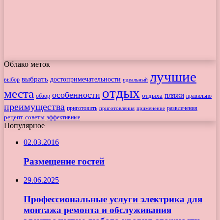
Облако меток
лучшие
выбрать
достопримечательности
выбор
идеальный
отдых
места
особенности
пляжи
обзор
отдыха
правильно
преимущества
приготовить
приготовления
развлечения
применение
рецепт
советы
эффективные
Популярное
02.03.2016
Размещение гостей
29.06.2025
Профессиональные услуги электрика для
монтажа ремонта и обслуживания