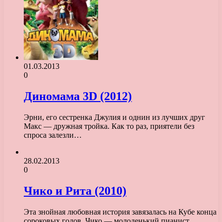
01.03.2013
0
Диномама 3D (2012)
Эрни, его сестренка Джулия и однин из лучших друг
Макс — дружная тройка. Как то раз, приятели без
спроса залезли…
28.02.2013
0
Чико и Рита (2010)
Эта знойная любовная история завязалась на Кубе конца
сороковых годов. Чико — молоденький пианист,