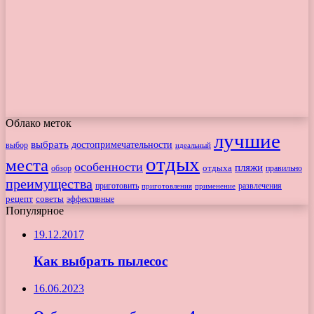
Облако меток
лучшие
выбрать
достопримечательности
выбор
идеальный
отдых
места
особенности
пляжи
обзор
отдыха
правильно
преимущества
приготовить
приготовления
развлечения
применение
рецепт
советы
эффективные
Популярное
19.12.2017
Как выбрать пылесос
16.06.2023