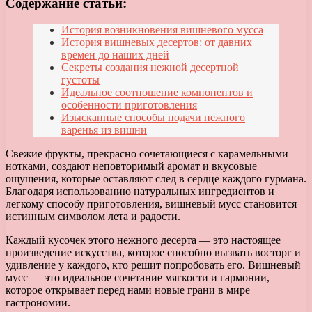
Содержание статьи:
История возникновения вишневого мусса
История вишневых десертов: от давних
времен до наших дней
Секреты создания нежной десертной
густоты
Идеальное соотношение компонентов и
особенности приготовления
Изысканные способы подачи нежного
варенья из вишни
Свежие фрукты, прекрасно сочетающиеся с карамельными
нотками, создают неповторимый аромат и вкусовые
ощущения, которые оставляют след в сердце каждого гурмана.
Благодаря использованию натуральных ингредиентов и
легкому способу приготовления, вишневый мусс становится
истинным символом лета и радости.
Каждый кусочек этого нежного десерта — это настоящее
произведение искусства, которое способно вызвать восторг и
удивление у каждого, кто решит попробовать его. Вишневый
мусс — это идеальное сочетание мягкости и гармонии,
которое открывает перед нами новые грани в мире
гастрономии.