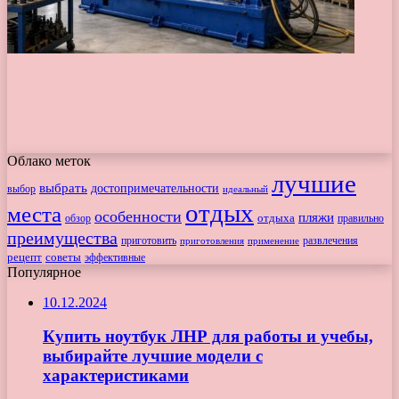
Облако меток
лучшие
выбрать
достопримечательности
выбор
идеальный
отдых
места
особенности
пляжи
обзор
отдыха
правильно
преимущества
приготовить
приготовления
развлечения
применение
рецепт
советы
эффективные
Популярное
10.12.2024
Купить ноутбук ЛНР для работы и учебы,
выбирайте лучшие модели с
характеристиками