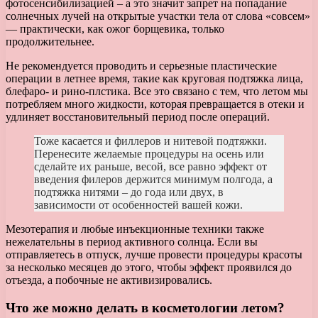
фотосенсибилизацией – а это значит запрет на попадание
солнечных лучей на открытые участки тела от слова «совсем»
— практически, как ожог борщевика, только
продолжительнее.
Не рекомендуется проводить и серьезные пластические
операции в летнее время, такие как круговая подтяжка лица,
блефаро- и рино-плстика. Все это связано с тем, что летом мы
потребляем много жидкости, которая превращается в отеки и
удлиняет восстановительный период после операций.
Тоже касается и филлеров и нитевой подтяжки.
Перенесите желаемые процедуры на осень или
сделайте их раньше, весой, все равно эффект от
введения филеров держится минимум полгода, а
подтяжка нитями – до года или двух, в
зависимости от особенностей вашей кожи.
Мезотерапия и любые инъекционные техники также
нежелательны в период активного солнца. Если вы
отправляетесь в отпуск, лучше провести процедуры красоты
за несколько месяцев до этого, чтобы эффект проявился до
отъезда, а побочные не активизировались.
Что же можно делать в косметологии летом?