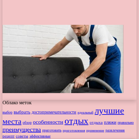
Облако меток
лучшие
выбрать
достопримечательности
выбор
идеальный
отдых
места
особенности
пляжи
обзор
отдыха
правильно
преимущества
приготовить
приготовления
развлечения
применение
рецепт
советы
эффективные