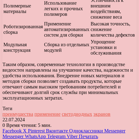
Устойчивость к
Использование
Полимерные
внешним
легких и прочных
материалы
воздействиям,
полимеров
снижение веса
Применение
Высокая точность,
Роботизированная
автоматизированных
снижение
сборка
систем для сборки
количества дефектов
Упрощение
Модульная
Сборка из отдельных
установки и
конструкция
модулей
обслуживания
Таким образом, современные технологии в производстве
видеостен направлены на улучшение качества, надежности и
удобства использования. Внедрение новых материалов и
методов сборки позволяет создавать продукты, которые
отвечают самым высоким требованиям потребителей и
обеспечивают долгий срок службы при минимальных
эксплуатационных затратах.
Теги
преимущества
применение
светодиодных
экранов
22.07.2024
0
Время чтения: 5 мин.
Facebook
X
Pinterest
Вконтакте
Одноклассники
Messenger
Messenger
WhatsApp
Telegram
Viber
Печатать