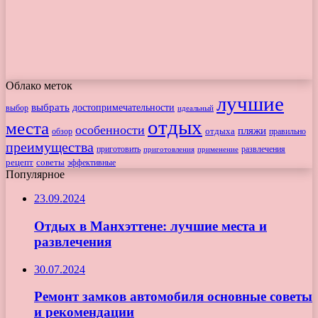
Облако меток
лучшие
выбрать
достопримечательности
выбор
идеальный
отдых
места
особенности
пляжи
обзор
отдыха
правильно
преимущества
приготовить
приготовления
развлечения
применение
рецепт
советы
эффективные
Популярное
23.09.2024
Отдых в Манхэттене: лучшие места и
развлечения
30.07.2024
Ремонт замков автомобиля основные советы
и рекомендации