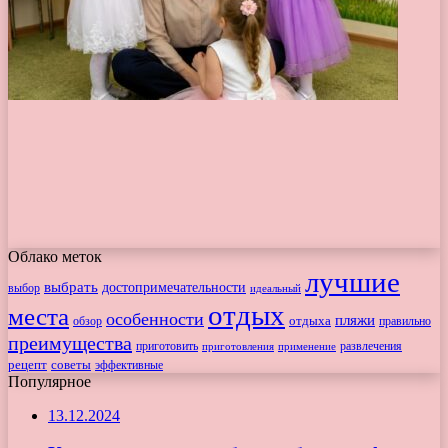
Облако меток
лучшие
выбрать
достопримечательности
выбор
идеальный
отдых
места
особенности
пляжи
обзор
отдыха
правильно
преимущества
приготовить
приготовления
развлечения
применение
рецепт
советы
эффективные
Популярное
13.12.2024