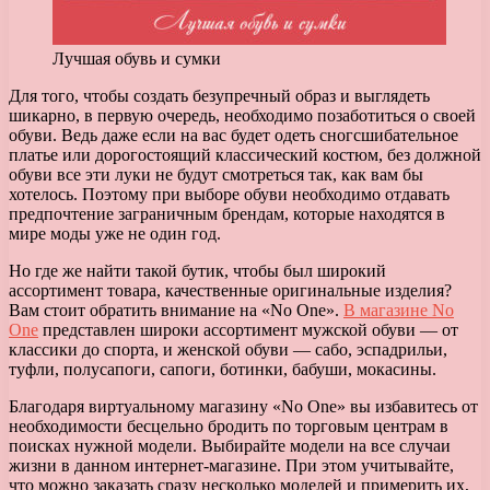
Лучшая обувь и сумки
Для того, чтобы создать безупречный образ и выглядеть
шикарно, в первую очередь, необходимо позаботиться о своей
обуви.
Ведь даже если на вас будет одеть сногсшибательное
платье или дорогостоящий классический костюм, без должной
обуви все эти луки не будут смотреться так, как вам бы
хотелось. Поэтому при выборе обуви необходимо отдавать
предпочтение заграничным брендам, которые находятся в
мире моды уже не один год.
Но где же найти такой бутик, чтобы был широкий
ассортимент товара, качественные оригинальные изделия?
Вам стоит обратить внимание на «No One».
В магазине No
One
представлен широки ассортимент мужской обуви — от
классики до спорта, и женской обуви — сабо, эспадрильи,
туфли, полусапоги, сапоги, ботинки, бабуши, мокасины.
Благодаря виртуальному магазину «No One» вы избавитесь от
необходимости бесцельно бродить по торговым центрам в
поисках нужной модели. Выбирайте модели на все случаи
жизни в данном интернет-магазине. При этом учитывайте,
что можно заказать сразу несколько моделей и примерить их,