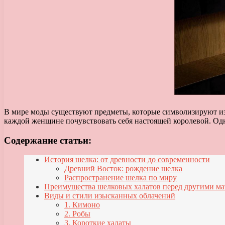
В мире моды существуют предметы, которые символизируют изы
каждой женщине почувствовать себя настоящей королевой. Одн
Содержание статьи:
История шелка: от древности до современности
Древний Восток: рождение шелка
Распространение шелка по миру
Преимущества шелковых халатов перед другими м
Виды и стили изысканных облачений
1. Кимоно
2. Робы
3. Короткие халаты