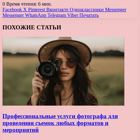
0
Время чтения: 6 мин.
Facebook
X
Pinterest
Вконтакте
Одноклассники
Messenger
Messenger
WhatsApp
Telegram
Viber
Печатать
ПОХОЖИЕ СТАТЬИ
Профессиональные услуги фотографа для
проведения съемок любых форматов и
мероприятий