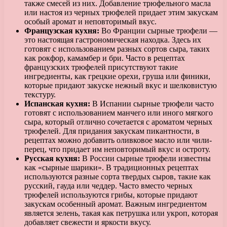
также смесей из них. Добавление трюфельного масла
или настоя из черных трюфелей придает этим закускам
особый аромат и неповторимый вкус.
Французская кухня:
Во Франции сырные трюфели —
это настоящая гастрономическая находка. Здесь их
готовят с использованием разных сортов сыра, таких
как рокфор, камамбер и бри. Часто в рецептах
французских трюфелей присутствуют такие
ингредиенты, как грецкие орехи, груша или финики,
которые придают закуске нежный вкус и шелковистую
текстуру.
Испанская кухня:
В Испании сырные трюфели часто
готовят с использованием манчего или иного мягкого
сыра, который отлично сочетается с ароматом черных
трюфелей. Для придания закускам пикантности, в
рецептах можно добавить оливковое масло или чили-
перец, что придает им неповторимый вкус и остроту.
Русская кухня:
В России сырные трюфели известны
как «сырные шарики». В традиционных рецептах
используются разные сорта твердых сыров, такие как
русский, гауда или чеддер. Часто вместо черных
трюфелей используются грибы, которые придают
закускам особенный аромат. Важным ингредиентом
является зелень, такая как петрушка или укроп, которая
добавляет свежести и яркости вкусу.