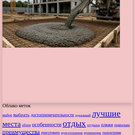
Облако меток
лучшие
выбрать
достопримечательности
выбор
идеальный
отдых
места
особенности
пляжи
обзор
отдыха
правильно
преимущества
приготовить
приготовления
развлечения
применение