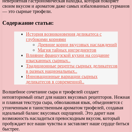
невероятная гастрономическая находка, которая покоряет
своим вкусом и ароматом даже самых избалованных гурманов
— это сырные трюфели.
Содержание статьи:
История возникновения деликатеса с
глубокими корнями
Древние корни вкусовых наслаждений
Магия тайных ингредиентов
Влияние французской кухни на создание
изысканных сырных..
Традиционные рецепты сырных деликатесов
в разных национальных..
Инновационные вариации сырных
деликатесов в современной..
Волшебное сочетание сыра и трюфелей создает
неповторимый опыт для наших вкусовых рецепторов. Нежная
и плавная текстура сыра, обволакивая язык, объединяется с
утонченным и таинственным ароматом трюфелей, создавая
идеальный баланс вкусовых ощущений. Это дарит нам
возможность насладиться превосходным вкусом, который
пробуждает все наши чувства и заставляет наше сердце биться
быстрее.