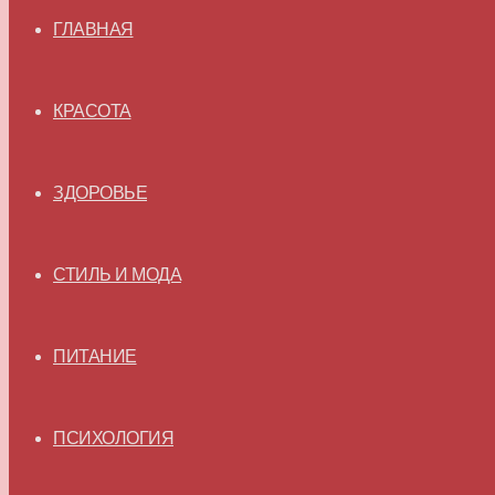
ГЛАВНАЯ
КРАСОТА
ЗДОРОВЬЕ
СТИЛЬ И МОДА
ПИТАНИЕ
ПСИХОЛОГИЯ