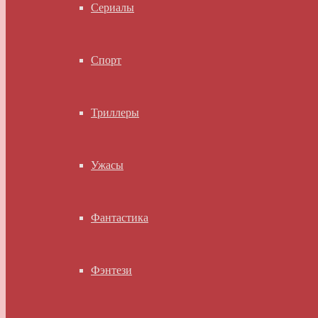
Сериалы
Спорт
Триллеры
Ужасы
Фантастика
Фэнтези