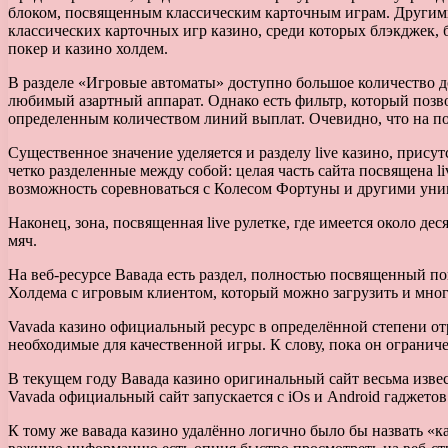
блоком, посвященным классическим карточным играм. Другими 
классических карточных игр казино, среди которых блэкджек, ба
покер и казино холдем.
В разделе «Игровые автоматы» доступно большое количество д
любимый азартный аппарат. Однако есть фильтр, который позво
определенным количеством линий выплат. Очевидно, что на порт
Существенное значение уделяется и разделу live казино, прису
четко разделенные между собой: целая часть сайта посвящена l
возможность соревноваться с Колесом Фортуны и другими уни
Наконец, зона, посвященная live рулетке, где имеется около д
мяч.
На веб-ресурсе Вавада есть раздел, полностью посвященный по
Холдема с игровым клиентом, который можно загрузить и мног
Vavada казино официальный ресурс в определённой степени от
необходимые для качественной игры. К слову, пока он ограни
В текущем году Вавада казино оригинальный сайт весьма извес
Vavada официальный сайт запускается с iOs и Android гаджетов
К тому же вавада казино удалённо логично было бы назвать «к