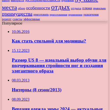
достопримечательности
выбор
идеальный
отдых
места
особенности
пляжи
обзор
отдыха
правильно
преимущества
приготовить
приготовления
развлечения
применение
рецепт
советы
эффективные
Популярное
10.06.2016
Как стать стильной для модницы?
15.12.2023
Размер US 8 — идеальный выбор обуви для
подчеркивания стройности ног и создания
элегантного образа
08.03.2013
Интерны (8 сезон/2013)
08.09.2023
Верхняя одежда зимы 2024 — актуальные