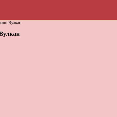
зино Вулкан
 Вулкан