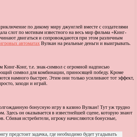
 приключение по дикому миру джунглей вместе с создателями
дала слот по мотивам известного на весь мир фильма «Кинг-
ачинают двигаться и сопровождаются при этом различным
 игровых автоматах
Вулкан на реальные деньги и выигрывать.
ам Кинг-Конг, т.е. знак-символ с огромной надписью
тающий символ для комбинации, приносящей победу. Кроме
щаются намного быстрее. Этим они только усиливают тот эффект,
просто, заходи и играй.
 долгожданную бонусную игру в казино Вулкан! Тут уж трудно
м. Здесь он оказывается в известнейшей сцене, которую знают
ов. Сбивая истребители, игроку начисляются бонусные,
нгу предстоит задачка, где необходимо будет угадывать