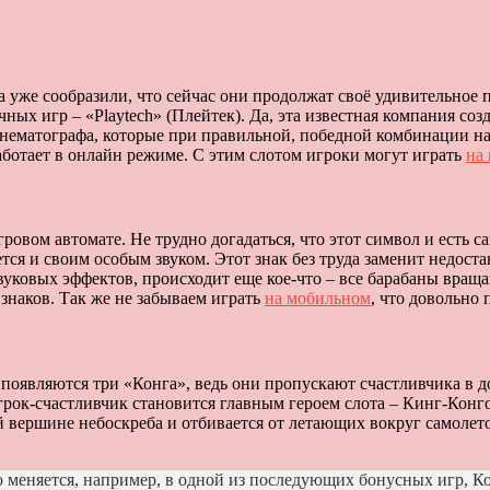
а уже сообразили, что сейчас они продолжат своё удивительное
ных игр – «Playtech» (Плейтек).
Да, эта известная компания соз
инематографа, которые при правильной, победной комбинации н
аботает в онлайн режиме. С этим слотом игроки могут играть
на
ровом автомате. Не трудно догадаться, что этот символ и есть с
ся и своим особым звуком. Этот знак без труда заменит недос
 звуковых эффектов, происходит еще кое-что – все барабаны вра
знаков. Так же не забываем играть
на мобильном
, что довольно 
ле появляются три «Конга», ведь они пропускают счастливчика в
грок-счастливчик становится главным героем слота – Кинг-Конго
й вершине небоскреба и отбивается от летающих вокруг самолет
но меняется, например, в одной из последующих бонусных игр, Ко