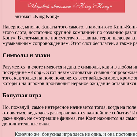
автомат «King Kong»
Наверное, многие фанаты того самого, знаменитого Кинг-Конг
этого слота, достаточно крупной компанией по созданию различ
Конг». В слот-машине присутствуют главные герои шедевра к
музыкальным сопровождением. Этот слот бесплатен, а также р
Символы и знаки
Разумеется, в слоте имеются и дикие символы, как и в любом иг
посередине «Kong». Этот незамысловатый символ сопровождает
того, как только на поле появляется этот вайлд-символ, кроме
который на игроков производит нервное ожидание оставшихся 
Бонусная игра
Но, пожалуй, самое интересное начинается тогда, когда на по
оторваться, ведь здесь разворачиваются важнейшие события! И
даже люди, не смотревшие фильма, где Конг находится на само
дополнительные очки.
Конечно же, бонусная игра здесь не одна, и она постоян