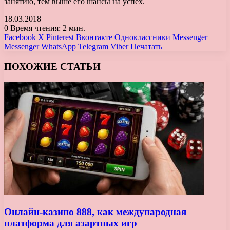
занятию, тем выше его шансы на успех.
18.03.2018
0
Время чтения: 2 мин.
Facebook
X
Pinterest
Вконтакте
Одноклассники
Messenger
Messenger
WhatsApp
Telegram
Viber
Печатать
ПОХОЖИЕ СТАТЬИ
Онлайн-казино 888, как международная
платформа для азартных игр