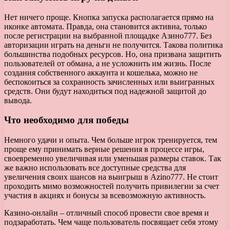
Нет ничего проще. Кнопка запуска располагается прямо на
иконке автомата. Правда, она становится активна, только
после регистрации на выбранной площадке Азино777. Без
авторизации играть на деньги не получится. Такова политика
большинства подобных ресурсов. Но, она призвана защитить
пользователей от обмана, а не усложнить им жизнь. После
создания собственного аккаунта и кошелька, можно не
беспокоиться за сохранность зачисленных или выигранных
средств. Они будут находиться под надежной защитой до
вывода.
Что необходимо для победы
Немного удачи и опыта. Чем больше игрок тренируется, тем
проще ему принимать верные решения в процессе игры,
своевременно увеличивая или уменьшая размеры ставок. Так
же важно использовать все доступные средства для
увеличения своих шансов на выигрыш в Azino777. Не стоит
проходить мимо возможностей получить привилегии за счет
участия в акциях и бонусы за всевозможную активность.
Казино-онлайн – отличный способ провести свое время и
подзаработать. Чем чаще пользователь посвящает себя этому