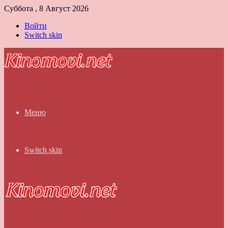
Суббота , 8 Август 2026
Войти
Switch skin
Меню
Switch skin