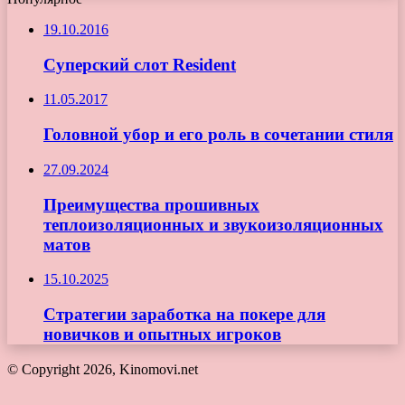
19.10.2016
Суперский слот Resident
11.05.2017
Головной убор и его роль в сочетании стиля
27.09.2024
Преимущества прошивных
теплоизоляционных и звукоизоляционных
матов
15.10.2025
Стратегии заработка на покере для
новичков и опытных игроков
© Copyright 2026, Kinomovi.net