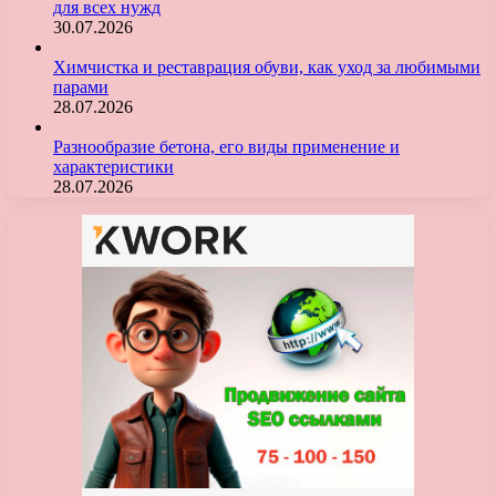
для всех нужд
30.07.2026
Химчистка и реставрация обуви, как уход за любимыми
парами
28.07.2026
Разнообразие бетона, его виды применение и
характеристики
28.07.2026