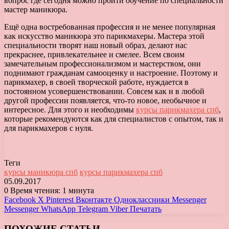
вопрос где сегодня можно пройти обучение по специальности
мастер маникюра.
Ещё одна востребованная профессия и не менее популярная
как искусство маникюра это парикмахеры. Мастера этой
специальности творят наш новый образ, делают нас
прекраснее, привлекательнее и смелее. Всем своим
замечательным профессионализмом и мастерством, они
поднимают гражданам самооценку и настроение. Поэтому и
парикмахер, в своей творческой работе, нуждается в
постоянном усовершенствовании. Совсем как и в любой
другой профессии появляется, что-то новое, необычное и
интересное. Для этого и необходимы
курсы парикмахера спб
,
которые рекомендуются как для специалистов с опытом, так и
для парикмахеров с нуля.
Теги
курсы маникюра спб
курсы парикмахера спб
05.09.2017
0
Время чтения: 1 минута
Facebook
X
Pinterest
Вконтакте
Одноклассники
Messenger
Messenger
WhatsApp
Telegram
Viber
Печатать
ПОХОЖИЕ СТАТЬИ