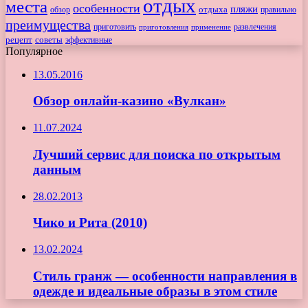
отдых
места
особенности
пляжи
обзор
отдыха
правильно
преимущества
приготовить
приготовления
развлечения
применение
рецепт
советы
эффективные
Популярное
13.05.2016
Обзор онлайн-казино «Вулкан»
11.07.2024
Лучший сервис для поиска по открытым
данным
28.02.2013
Чико и Рита (2010)
13.02.2024
Стиль гранж — особенности направления в
одежде и идеальные образы в этом стиле