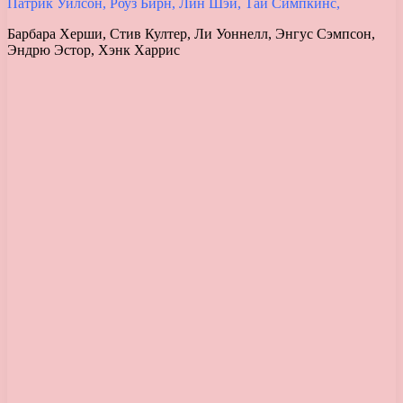
Патрик Уилсон, Роуз Бирн, Лин Шэй, Тай Симпкинс,
Барбара Херши, Стив Култер, Ли Уоннелл, Энгус Сэмпсон,
Эндрю Эстор, Хэнк Харрис