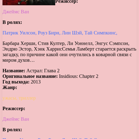
Режиссер:
Джеймс Ван
В ролях:
Патрик Уилсон, Роуз Бирн, Лин Шэй, Тай Симпкинс,
Барбара Херши, Стив Култер, Ли Уоннелл, Энгус Сэмпсон,
Эндрю Эстор, Хэнк Харрис
Семья Ламберт старается раскрыть
загадку, по причине какой они очутились в коварной связи с
миром духов…
Название:
Астрал: Глава 2
Оригинальное название:
Insidious: Chapter 2
Год выхода:
2013
Жанр:
ужасы, триллер
Режиссер:
Джеймс Ван
В ролях: