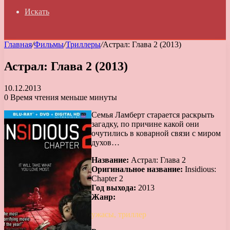
Искать
Главная
/
Фильмы
/
Триллеры
/
Астрал: Глава 2 (2013)
Астрал: Глава 2 (2013)
10.12.2013
0
Время чтения меньше минуты
Семья Ламберт старается раскрыть
загадку, по причине какой они
очутились в коварной связи с миром
духов…
Название:
Астрал: Глава 2
Оригинальное название:
Insidious:
Chapter 2
Год выхода:
2013
Жанр:
ужасы, триллер