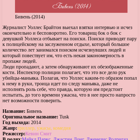
Бивень (2014)
Журналист Уоллес Брайтон выехал взятки интервью и исчез
окончательно и бесповоротно. Его товарищ бок о бок с
девушкой Уоллеса отбывает на поиски. Поиски приводят пару
к полицейскому на заслуженном отдыхе, который большое
количество лет занимался поиском исчезнувших людей и
который повествует им, что есть некая закономерность в
пропаже людей.
Люди пропадают, а затем обнаруживают их обезображенные
кости. Инспектор полиции полагает, что это все дело рук
убийцы-маньяка. Полагая, что Уоллес каким-то образом попал
к нему в руки, троица идет по следу маньяка, даже не
исполнять роль себе, что правда, которую им предстоит
испытать, до того времени ужасна, что в нее просто напросто
нет возможности поверить.
Название:
Бивень
Оригинальное название:
Tusk
Год выхода:
2014
Жанр:
триллер, ужасы, комедия
Режиссер:
Кевин Смит
В ролях
:
Майкл Паркс, Джастин Лонг, Дженезис Родригез
,