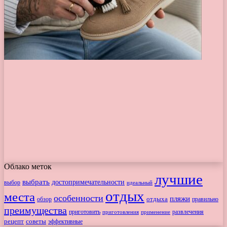
Облако меток
лучшие
выбрать
достопримечательности
выбор
идеальный
отдых
места
особенности
пляжи
обзор
отдыха
правильно
преимущества
приготовить
приготовления
развлечения
применение
рецепт
советы
эффективные