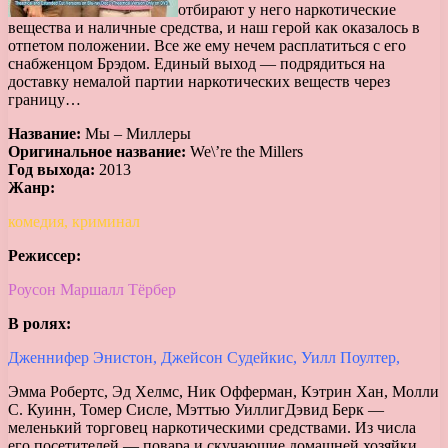
отбирают у него наркотические
вещества и наличные средства, и наш герой как оказалось в
отпетом положении. Все же ему нечем расплатиться с его
снабженцом Брэдом. Единый выход — подрядиться на
доставку немалой партии наркотических веществ через
границу…
Название:
Мы – Миллеры
Оригинальное название:
We\’re the Millers
Год выхода:
2013
Жанр:
комедия, криминал
Режиссер:
Роусон Маршалл Тёрбер
В ролях:
Дженнифер Энистон, Джейсон Судейкис, Уилл Поултер,
Эмма Робертс, Эд Хелмс, Ник Офферман, Кэтрин Хан, Молли
С. Куинн, Томер Сисле, Мэттью Уиллиг
Дэвид Берк —
меленький торговец наркотическими средствами. Из числа
его посетителей — повара и скучающие домашней хозяйки.