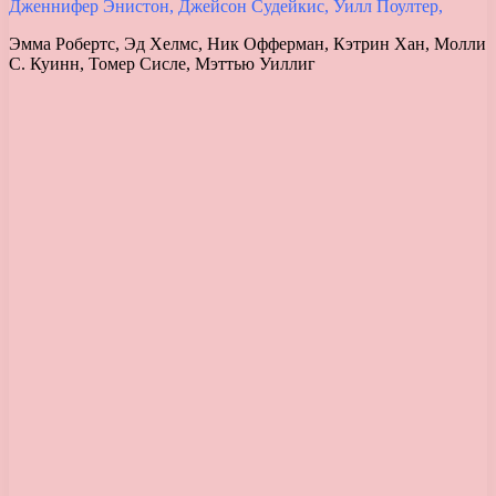
Дженнифер Энистон, Джейсон Судейкис, Уилл Поултер,
Эмма Робертс, Эд Хелмс, Ник Офферман, Кэтрин Хан, Молли
С. Куинн, Томер Сисле, Мэттью Уиллиг