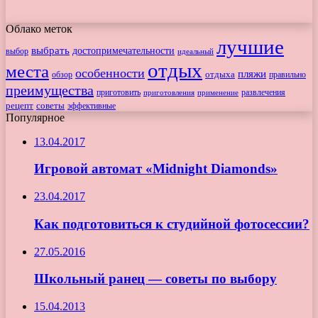
Облако меток
лучшие
выбрать
достопримечательности
выбор
идеальный
отдых
места
особенности
пляжи
обзор
отдыха
правильно
преимущества
приготовить
приготовления
развлечения
применение
рецепт
советы
эффективные
Популярное
13.04.2017
Игровой автомат «Midnight Diamonds»
23.04.2017
Как подготовиться к студийной фотосессии?
27.05.2016
Школьный ранец — советы по выбору
15.04.2013