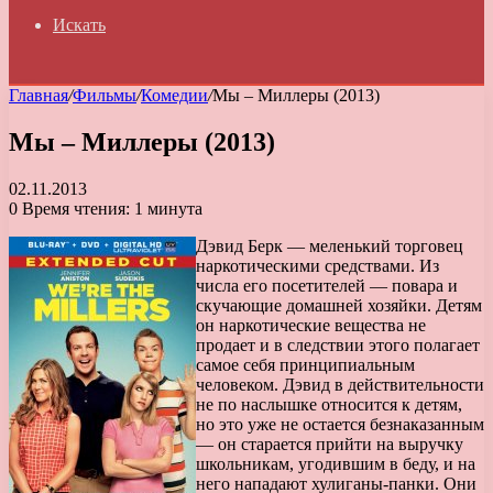
Искать
Главная
/
Фильмы
/
Комедии
/
Мы – Миллеры (2013)
Мы – Миллеры (2013)
02.11.2013
0
Время чтения: 1 минута
Дэвид Берк — меленький торговец
наркотическими средствами. Из
числа его посетителей — повара и
скучающие домашней хозяйки. Детям
он наркотические вещества не
продает и в следствии этого полагает
самое себя принципиальным
человеком. Дэвид в действительности
не по наслышке относится к детям,
но это уже не остается безнаказанным
— он старается прийти на выручку
школьникам, угодившим в беду, и на
него нападают хулиганы-панки. Они