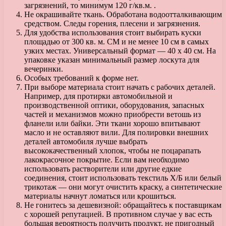
загрязнений, то минимум 120 г/кв.м. .
Не окрашивайте ткань. Обработана водоотталкивающим
средством. Следы горения, плесени и загрязнения.
Для удобства использования стоит выбирать куски
площадью от 300 кв. м. CM и не менее 10 см в самых
узких местах. Универсальный формат — 40 x 40 см. На
упаковке указан минимальный размер лоскута для
вечеринки.
Особых требований к форме нет.
При выборе материала стоит начать с рабочих деталей.
Например, для протирки автомобильной и
производственной оптики, оборудования, запасных
частей и механизмов можно приобрести ветошь из
фланели или байки. Эти ткани хорошо впитывают
масло и не оставляют вили. Для полировки внешних
деталей автомобиля лучше выбрать
высококачественный хлопок, чтобы не поцарапать
лакокрасочное покрытие. Если вам необходимо
использовать растворители или другие едкие
соединения, стоит использовать текстиль Х/Б или белый
трикотаж — они могут очистить краску, а синтетические
материалы начнут ломаться или крошиться.
Не гонитесь за дешевизной: обращайтесь к поставщикам
с хорошей репутацией. В противном случае у вас есть
большая вероятность получить продукт, не пригодный