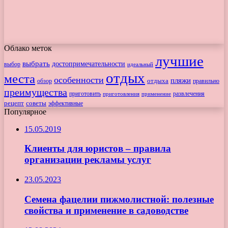
Облако меток
лучшие
выбрать
достопримечательности
выбор
идеальный
отдых
места
особенности
пляжи
обзор
отдыха
правильно
преимущества
приготовить
приготовления
развлечения
применение
рецепт
советы
эффективные
Популярное
15.05.2019
Клиенты для юристов – правила
организации рекламы услуг
23.05.2023
Семена фацелии пижмолистной: полезные
свойства и применение в садоводстве