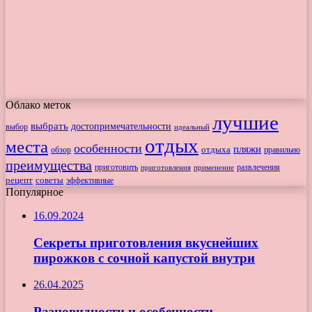
Облако меток
лучшие
выбрать
достопримечательности
выбор
идеальный
отдых
места
особенности
пляжи
обзор
отдыха
правильно
преимущества
приготовить
приготовления
развлечения
применение
рецепт
советы
эффективные
Популярное
16.09.2024
Секреты приготовления вкуснейших
пирожков с сочной капустой внутри
26.04.2025
Разновидности и особенности