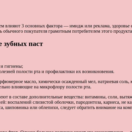
ем влияют 3 основных фактора — имидж или реклама, здоровье е
ть обычного покупателя грамотным потребителем этого продукта
 зубных паст
 и гигиены;
олезней полости рта и профилактики их возникновения.
арфюмерное масло, химически осажденный мел, натриевая соль, 
ельно влияющие на микрофлору полости рта.
т в составе дополнительные вещества: витамины, соли, вытяжки
ней: воспалений слизистой оболочки, пародонтоза, кариеса, не 
а, шиповника или облепихи, следует обратить внимание на ко