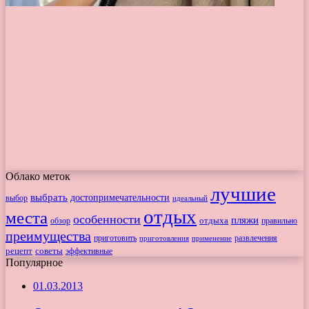
Облако меток
лучшие
выбрать
достопримечательности
выбор
идеальный
отдых
места
особенности
пляжи
обзор
отдыха
правильно
преимущества
приготовить
приготовления
развлечения
применение
рецепт
советы
эффективные
Популярное
01.03.2013