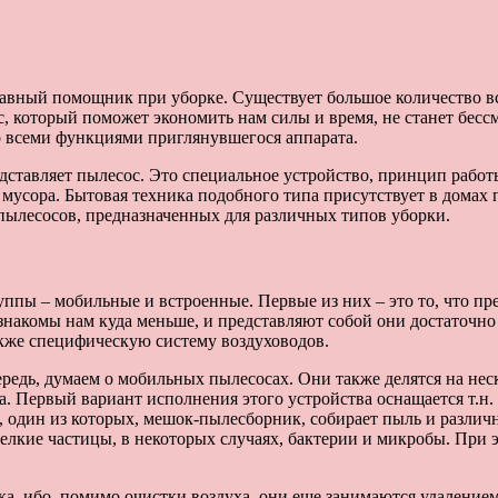
лавный помощник при уборке. Существует большое количество в
с, который поможет экономить нам силы и время, не станет бес
о всеми функциями приглянувшегося аппарата.
дставляет пылесос. Это специальное устройство, принцип работы
мусора. Бытовая техника подобного типа присутствует в домах 
 пылесосов, предназначенных для различных типов уборки.
уппы – мобильные и встроенные. Первые из них – это то, что п
знакомы нам куда меньше, и представляют собой они достаточно
акже специфическую систему воздуховодов.
ередь, думаем о мобильных пылесосах. Они также делятся на нес
. Первый вариант исполнения этого устройства оснащается т.н. 
, один из которых, мешок-пылесборник, собирает пыль и различ
е мелкие частицы, в некоторых случаях, бактерии и микробы. При
, ибо, помимо очистки воздуха, они еще занимаются удалением