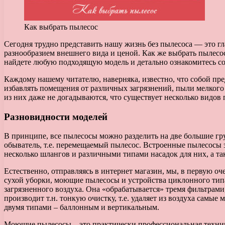
Как выбрать пылесос
Сегодня трудно представить нашу жизнь без пылесоса — это г
разнообразием внешнего вида и ценой.
Как же выбрать пылесо
найдете любую подходящую модель и детально ознакомитесь с
Каждому нашему читателю, наверняка, известно, что собой пре
избавлять помещения от различных загрязнений, пыли мелкого 
из них даже не догадываются, что существует несколько видов
Разновидности моделей
В принципе, все пылесосы можно разделить на две большие гр
обыватель, т.е. перемещаемый пылесос. Встроенные пылесосы 
несколько шлангов и различными типами насадок для них, а т
Естественно, отправляясь в интернет магазин, мы, в первую оч
сухой уборки, моющие пылесосы и устройства циклонного типа
загрязненного воздуха. Она «обрабатывается» тремя фильтрами
производит т.н. тонкую очистку, т.е. удаляет из воздуха самы
двумя типами – баллонным и вертикальным.
Моющие пылесосы – это практически профессиональная техника