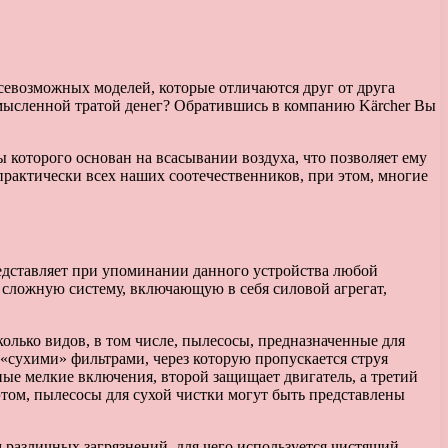
севозможных моделей, которые отличаются друг от друга
смысленной тратой денег? Обратившись в компанию Kärcher Вы
 которого основан на всасывании воздуха, что позволяет ему
практически всех наших соотечественников, при этом, многие
редставляет при упоминании данного устройства любой
 сложную систему, включающую в себя силовой агрегат,
колько видов, в том числе, пылесосы, предназначенные для
«сухими» фильтрами, через которую пропускается струя
ные мелкие включения, второй защищает двигатель, а третий
 этом, пылесосы для сухой чистки могут быть представлены
 различных загрязнений, для чего используется чистящий