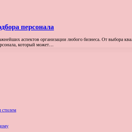
одбора персонала
 важнейших аспектов организации любого бизнеса. От выбора к
ерсонала, который может…
м стилем
дому