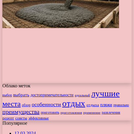
Облако меток
лучшие
выбрать
достопримечательности
выбор
идеальный
отдых
места
особенности
пляжи
обзор
отдыха
правильно
преимущества
приготовить
приготовления
развлечения
применение
рецепт
советы
эффективные
Популярное
12.03.2024