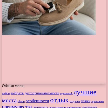
Облако меток
лучшие
выбрать
достопримечательности
выбор
идеальный
отдых
места
особенности
пляжи
обзор
отдыха
правильно
преимущества
приготовить
приготовления
развлечения
применение