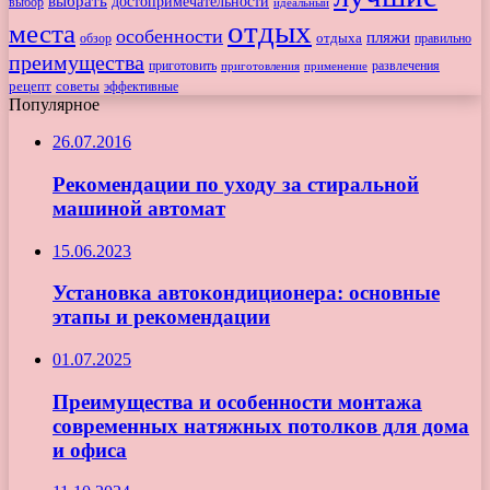
выбрать
достопримечательности
выбор
идеальный
отдых
места
особенности
пляжи
обзор
отдыха
правильно
преимущества
приготовить
приготовления
развлечения
применение
рецепт
советы
эффективные
Популярное
26.07.2016
Рекомендации по уходу за стиральной
машиной автомат
15.06.2023
Установка автокондиционера: основные
этапы и рекомендации
01.07.2025
Преимущества и особенности монтажа
современных натяжных потолков для дома
и офиса