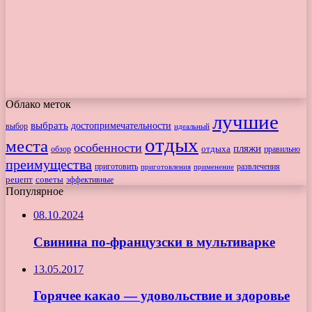
Облако меток
лучшие
выбрать
достопримечательности
выбор
идеальный
отдых
места
особенности
пляжи
обзор
отдыха
правильно
преимущества
приготовить
приготовления
развлечения
применение
рецепт
советы
эффективные
Популярное
08.10.2024
Свинина по-французски в мультиварке
13.05.2017
Горячее какао — удовольствие и здоровье