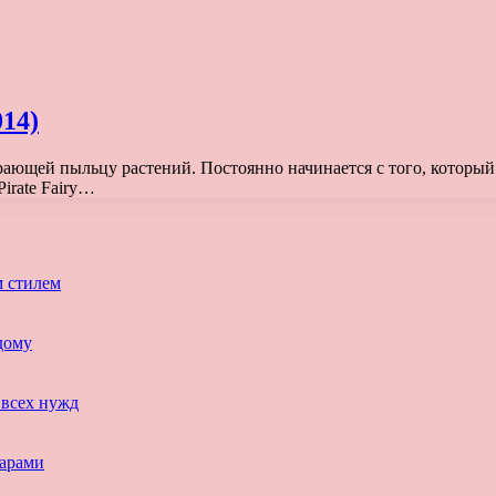
014)
рающей пыльцу растений. Постоянно начинается с того, которы
irate Fairy…
м стилем
дому
 всех нужд
парами