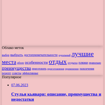
Облако меток
лучшие
выбрать
достопримечательности
выбор
идеальный
отдых
места
особенности
пляжи
обзор
отдыха
правильно
преимущества
приготовить
приготовления
развлечения
применение
рецепт
советы
эффективные
Популярное
07.06.2023
Стулья кьявари: описание, преимущества и
недостатки