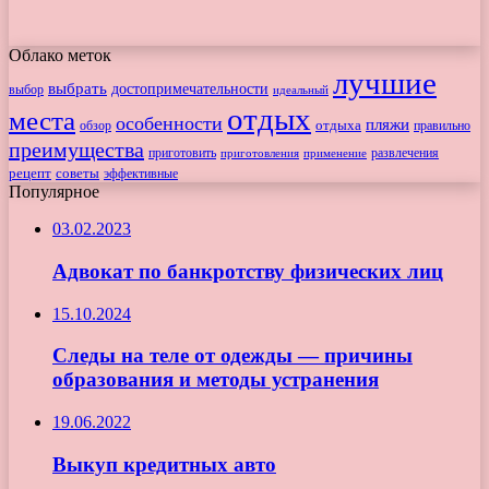
Облако меток
лучшие
выбрать
достопримечательности
выбор
идеальный
отдых
места
особенности
пляжи
обзор
отдыха
правильно
преимущества
приготовить
приготовления
развлечения
применение
рецепт
советы
эффективные
Популярное
03.02.2023
Адвокат по банкротству физических лиц
15.10.2024
Следы на теле от одежды — причины
образования и методы устранения
19.06.2022
Выкуп кредитных авто