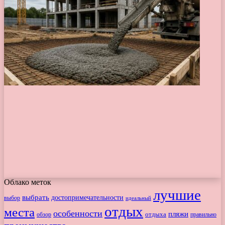
Облако меток
лучшие
выбрать
достопримечательности
выбор
идеальный
отдых
места
особенности
пляжи
обзор
отдыха
правильно