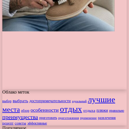
Облако меток
лучшие
выбрать
достопримечательности
выбор
идеальный
отдых
места
особенности
пляжи
обзор
отдыха
правильно
преимущества
приготовить
приготовления
развлечения
применение
рецепт
советы
эффективные
Популярное