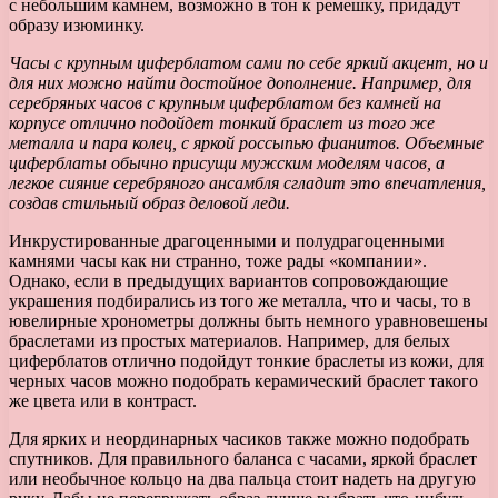
с небольшим камнем, возможно в тон к ремешку, придадут
образу изюминку.
Часы с крупным циферблатом сами по себе яркий акцент, но и
для них можно найти достойное дополнение. Например, для
серебряных часов с крупным циферблатом без камней на
корпусе отлично подойдет тонкий браслет из того же
металла и пара колец, с яркой россыпью фианитов. Объемные
циферблаты обычно присущи мужским моделям часов, а
легкое сияние серебряного ансамбля сгладит это впечатления,
создав стильный образ деловой леди.
Инкрустированные драгоценными и полудрагоценными
камнями часы как ни странно, тоже рады «компании».
Однако, если в предыдущих вариантов сопровождающие
украшения подбирались из того же металла, что и часы, то в
ювелирные хронометры должны быть немного уравновешены
браслетами из простых материалов. Например, для белых
циферблатов отлично подойдут тонкие браслеты из кожи, для
черных часов можно подобрать керамический браслет такого
же цвета или в контраст.
Для ярких и неординарных часиков также можно подобрать
спутников. Для правильного баланса с часами, яркой браслет
или необычное кольцо на два пальца стоит надеть на другую