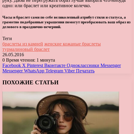
руку. Дабы не перегружать образ лучше выбрать что-нибудь
одно: или браслет или креативное колечко.
Часы и браслет сами по себе великолепный атрибут стиля и статуса, а
грамотно подобранные украшения помогут преобразовать ваш образ из
делового в празднично-вечерний.
Теги
браслеты из камней
женские кожаные браслеты
турмалиновый браслет
26.05.2016
0
Время чтения: 1 минута
Facebook
X
Pinterest
Вконтакте
Одноклассники
Messenger
Messenger
WhatsApp
Telegram
Viber
Печатать
ПОХОЖИЕ СТАТЬИ