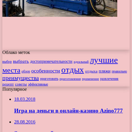
Облако меток
лучшие
выбрать
достопримечательности
выбор
идеальный
отдых
места
особенности
пляжи
обзор
отдыха
правильно
преимущества
приготовить
приготовления
развлечения
применение
рецепт
советы
эффективные
Популярное
18.03.2018
Игра на деньги в онлайн-казино Azino777
28.08.2016