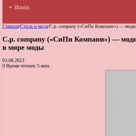
Искать
Главная
/
Стиль и мода
/
C.p. company («СиПи Компани») — модна
C.p. company («СиПи Компани») — модн
в мире моды
03.08.2023
0
Время чтения: 5 мин.