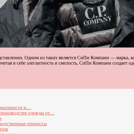
ставлении. Одним из таких является СиПи Компани — марка, ко
етая в себе элегантность и смелость, СиПи Компани создает о
иональности и…
 производстве одежды от…
в
зводственные процессы
нтов