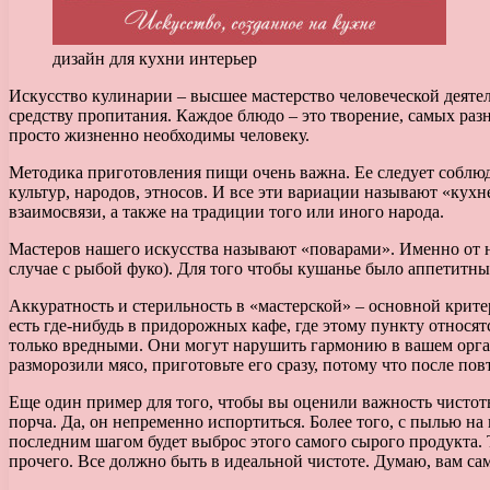
дизайн для кухни интерьер
Искусство кулинарии – высшее мастерство человеческой деятел
средству пропитания. Каждое блюдо – это творение, самых раз
просто жизненно необходимы человеку.
Методика приготовления пищи очень важна. Ее следует соблюда
культур, народов, этносов. И все эти вариации называют «кухн
взаимосвязи, а также на традиции того или иного народа.
Мастеров нашего искусства называют «поварами». Именно от них
случае с рыбой фуко). Для того чтобы кушанье было аппетитны
Аккуратность и стерильность в «мастерской» – основной критер
есть где-нибудь в придорожных кафе, где этому пункту относя
только вредными. Они могут нарушить гармонию в вашем орган
разморозили мясо, приготовьте его сразу, потому что после п
Еще один пример для того, чтобы вы оценили важность чистоты
порча. Да, он непременно испортиться. Более того, с пылью на
последним шагом будет выброс этого самого сырого продукта. 
прочего. Все должно быть в идеальной чистоте. Думаю, вам са