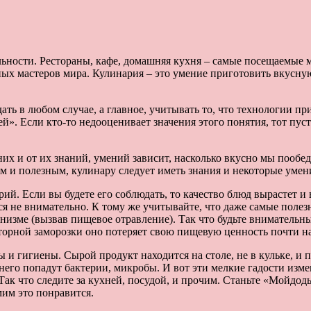
ьности. Рестораны, кафе, домашняя кухня – самые посещаемые ме
ных мастеров мира. Кулинария – это умение приготовить вкусну
ть в любом случае, а главное, учитывать то, что технологии п
ей». Если кто-то недооценивает значения этого понятия, тот пус
 и от их знаний, умений зависит, насколько вкусно мы пообедае
м и полезным, кулинару следует иметь знания и некоторые умен
ий. Если вы будете его соблюдать, то качество блюд вырастет и
тся не внимательно. К тому же учитывайте, что даже самые поле
изме (вызвав пищевое отравление). Так что будьте внимательны
овторной заморозки оно потеряет свою пищевую ценность почти н
 и гигиены. Сырой продукт находится на столе, не в кульке, и 
 него попадут бактерии, микробы. И вот эти мелкие гадости изме
Так что следите за кухней, посудой, и прочим. Станьте «Мойдод
мим это понравится.