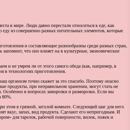
ста в мире. Люди давно перестали относиться к еде, как
ю еду из совершенно разных питательных элементов, которые
риготовления и составляющие разнообразны среди разных стран,
ть запомнит, что оно влияет на в культурные, экономические
м и не умрем ли от этого самого обеда (как, например, в
ия в технологиях приготовления.
 ваш организм точно скажет за это спасибо. Поэтому опасно
зные продукты, при неправильном хранении, могут стать не
. Особенно в вопросах заморозки и разморозки. Если вы
а 80%.
при этом в грязной, затхлой комнате. Следующий шаг для него
нят вкус, запах, вид продукта. Сделают его непригодным. И
ыром» для тарелок, рабочей поверхности, вилок, ложек и