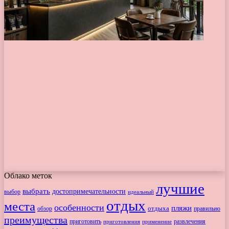
Облако меток
лучшие
выбрать
достопримечательности
выбор
идеальный
отдых
места
особенности
пляжи
обзор
отдыха
правильно
преимущества
приготовить
приготовления
развлечения
применение