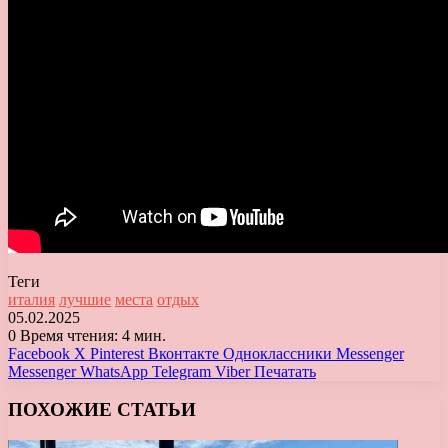
Теги
италия
лучшие
места
отдых
05.02.2025
0
Время чтения: 4 мин.
Facebook
X
Pinterest
Вконтакте
Одноклассники
Messenger
Messenger
WhatsApp
Telegram
Viber
Печатать
ПОХОЖИЕ СТАТЬИ