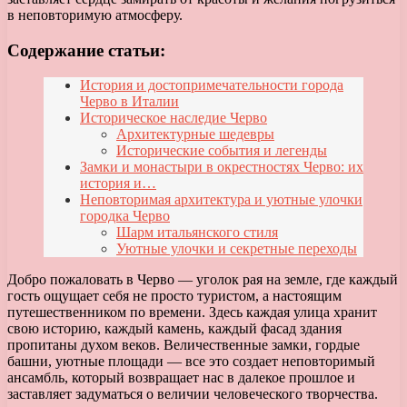
в неповторимую атмосферу.
Содержание статьи:
История и достопримечательности города
Черво в Италии
Историческое наследие Черво
Архитектурные шедевры
Исторические события и легенды
Замки и монастыри в окрестностях Черво: их
история и…
Неповторимая архитектура и уютные улочки
городка Черво
Шарм итальянского стиля
Уютные улочки и секретные переходы
Добро пожаловать в Черво — уголок рая на земле, где каждый
гость ощущает себя не просто туристом, а настоящим
путешественником по времени. Здесь каждая улица хранит
свою историю, каждый камень, каждый фасад здания
пропитаны духом веков. Величественные замки, гордые
башни, уютные площади — все это создает неповторимый
ансамбль, который возвращает нас в далекое прошлое и
заставляет задуматься о величии человеческого творчества.