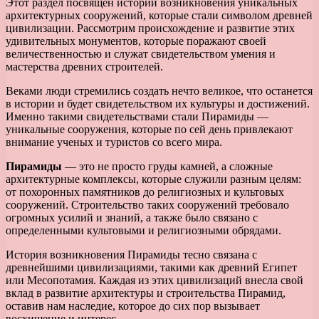
Этот раздел посвящен истории возникновения уникальных
архитектурных сооружений, которые стали символом древней
цивилизации. Рассмотрим происхождение и развитие этих
удивительных монументов, которые поражают своей
величественностью и служат свидетельством умения и
мастерства древних строителей.
Веками люди стремились создать нечто великое, что останется
в истории и будет свидетельством их культуры и достижений.
Именно такими свидетельствами стали Пирамиды —
уникальные сооружения, которые по сей день привлекают
внимание ученых и туристов со всего мира.
Пирамиды
— это не просто груды камней, а сложные
архитектурные комплексы, которые служили разным целям:
от похоронных памятников до религиозных и культовых
сооружений. Строительство таких сооружений требовало
огромных усилий и знаний, а также было связано с
определенными культовыми и религиозными обрядами.
История возникновения Пирамиды тесно связана с
древнейшими цивилизациями, такими как древний Египет
или Месопотамия. Каждая из этих цивилизаций внесла свой
вклад в развитие архитектуры и строительства Пирамид,
оставив нам наследие, которое до сих пор вызывает
восхищение и интерес.