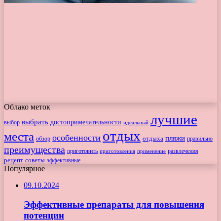
Облако меток
лучшие
выбрать
достопримечательности
выбор
идеальный
отдых
места
особенности
пляжи
обзор
отдыха
правильно
преимущества
приготовить
приготовления
развлечения
применение
рецепт
советы
эффективные
Популярное
09.10.2024
Эффективные препараты для повышения
потенции