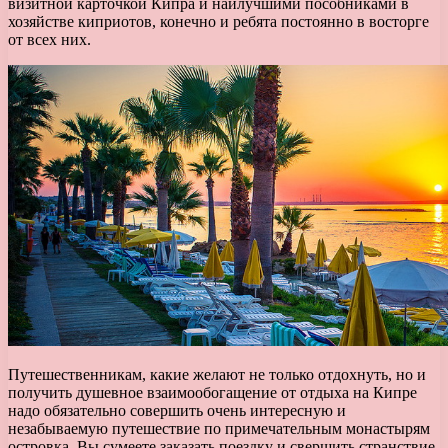
визитной карточкой Кипра и наилучшими пособниками в
хозяйстве киприотов, конечно и ребята постоянно в восторге
от всех них.
Путешественникам, какие желают не только отдохнуть, но и
получить душевное взаимообогащение от отдыха на Кипре
надо обязательно совершить очень интересную и
незабываемую путешествие по примечательным монастырям
островка. Вы сумеете заказать поездку и свершить странствие