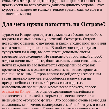
сможете взять транспортное средство в прокат и погостить
практически во всех уголках данного дивного острова. Этот
курорт популярен не только в теплое время года, но еще и в
зимнее время года.
Для чего нужно погостить на Острове?
Туризм на Кипре пригодится гражданам абсолютно любого
возраста и самых разных увлечений. Осмотреть Остров
позволено с семьей, с друзьями, в какой угодно компании или
в том числе и в одиночестве. В любом эпизоде, покупая
турпутевки на Кипр, вы останетесь довольны своим
времяпрепровождением. Не зависимо от того, какой способ
отдыха лично вы любите, более активный или спокойный,
почти каждый из вас попытается определенное отрезок
времени купаясь в океане и полежать на пляже, принимая
солнечные ванны. Остров хорошо подойдет для этого и вы
гарантировано получаете способность належаться на
прекраснейших песочных берегах и насладиться
живописными зрелищами. Кроме всего прочего, способ
отдыха на Кипре
— это целое хранилище чистейших и
экологических пляжей, которым присвоена пометка так
именуемого «голубого флага». Это особенно очень важно для
желающих, кто именно планировал семейный отпуск и взял с
собой маленьких детей. К тому же одним положительным