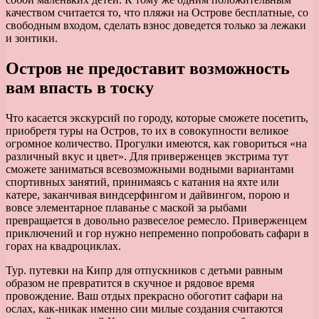
качеством считается то, что пляжи на Острове бесплатные, со
свободным входом, сделать взнос доведется только за лежаки
и зонтики.
Остров не предоставит возможность
вам впасть в тоску
Что касается экскурсий по городу, которые сможете посетить,
приобретя туры на Остров, то их в совокупности великое
огромное количество. Прогулки имеются, как говориться «на
различный вкус и цвет». Для приверженцев экстрима тут
сможете заниматься всевозможными водными вариантами
спортивных занятий, принимаясь с катания на яхте или
катере, заканчивая виндсерфингом и дайвингом, порою и
вовсе элементарное плаванье с маской за рыбами
превращается в довольно развеселое ремесло. Приверженцем
приключений и гор нужно непременно попробовать сафари в
горах на квадроциклах.
Тур. путевки на Кипр для отпускников с детьми равным
образом не превратится в скучное и рядовое время
провождение. Ваш отдых прекрасно обоготит сафари на
ослах, как-никак именно сии милые создания считаются