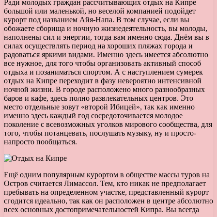
Ради молодых граждан рассчитывающих отдых на Кипре
большой или маленькой, но веселой компанией подойдет
курорт под названием Айя-Напа. В том случае, если вы
обожаете сборища и ночную жизнедеятельность, вы молоды,
наполнены сил и энергии, тогда вам именно сюда. Днём вы в
силах осуществлять период на хороших пляжах города и
радоваться яркими видами. Именно здесь имеется абсолютно
все нужное, для того чтобы организовать активный способ
отдыха и позаниматься спортом. А с наступлением сумерек
отдых на Кипре переходит в фазу невероятно интенсивной
ночной жизни. В городе расположено много разнообразных
баров и кафе, здесь полно развлекательных центров. Это
место отдельные зовут «второй Ибицей», так как именно
именно здесь каждый год сосредоточивается молодое
поколение с всевозможных уголков мирового сообщества, для
того, чтобы потанцевать, послушать музыку, ну и просто-
напросто пообщаться.
Ещё одним популярным курортом в обществе массы туров на
Остров считается Лимассол. Тем, кто никак не предполагает
пребывать на определенном участке, представленный курорт
сгодится идеально, так как он расположен в центре абсолютно
всех основных достопримечательностей Кипра. Вы всегда