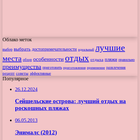
Облако меток
лучшие
выбрать
достопримечательности
выбор
идеальный
отдых
места
особенности
пляжи
обзор
отдыха
правильно
преимущества
приготовить
приготовления
развлечения
применение
рецепт
советы
эффективные
Популярное
26.12.2024
Сейшельские острова: лучший отдых на
роскошных пляжах
06.05.2013
Энималс (2012)