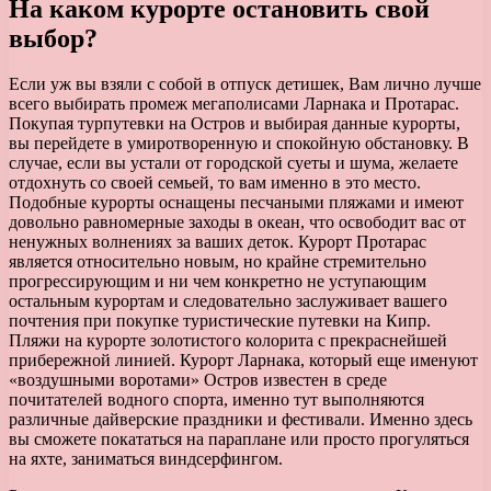
На каком курорте остановить свой
выбор?
Если уж вы взяли с собой в отпуск детишек, Вам лично лучше
всего выбирать промеж мегаполисами Ларнака и Протарас.
Покупая турпутевки на Остров и выбирая данные курорты,
вы перейдете в умиротворенную и спокойную обстановку. В
случае, если вы устали от городской суеты и шума, желаете
отдохнуть со своей семьей, то вам именно в это место.
Подобные курорты оснащены песчаными пляжами и имеют
довольно равномерные заходы в океан, что освободит вас от
ненужных волнениях за ваших деток. Курорт Протарас
является относительно новым, но крайне стремительно
прогрессирующим и ни чем конкретно не уступающим
остальным курортам и следовательно заслуживает вашего
почтения при покупке туристические путевки на Кипр.
Пляжи на курорте золотистого колорита с прекраснейшей
прибережной линией. Курорт Ларнака, который еще именуют
«воздушными воротами» Остров известен в среде
почитателей водного спорта, именно тут выполняются
различные дайверские праздники и фестивали. Именно здесь
вы сможете покататься на параплане или просто прогуляться
на яхте, заниматься виндсерфингом.