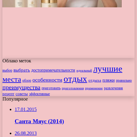
Облако меток
лучшие
выбрать
достопримечательности
выбор
идеальный
отдых
места
особенности
пляжи
обзор
отдыха
правильно
преимущества
приготовить
приготовления
развлечения
применение
рецепт
советы
эффективные
Популярное
17.01.2015
Санта Мяус (2014)
26.08.2013