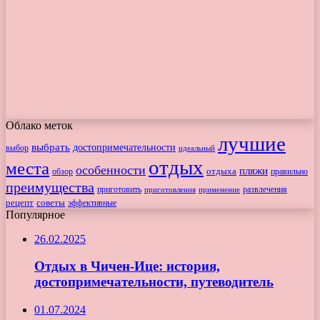
Облако меток
лучшие
выбрать
достопримечательности
выбор
идеальный
отдых
места
особенности
пляжи
обзор
отдыха
правильно
преимущества
приготовить
приготовления
развлечения
применение
рецепт
советы
эффективные
Популярное
26.02.2025
Отдых в Чичен-Ице: история,
достопримечательности, путеводитель
01.07.2024