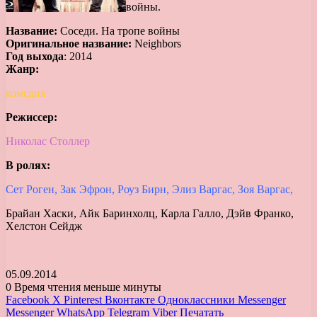
войны.
Название:
Соседи. На тропе войны
Оригинальное название:
Neighbors
Год выхода
: 2014
Жанр:
комедия
Режиссер:
Николас Столлер
В ролях:
Сет Роген, Зак Эфрон, Роуз Бирн, Элиз Варгас, Зоя Варгас,
Брайан Хаски, Айк Баринхолц, Карла Галло, Дэйв Франко,
Хелстон Сейдж
05.09.2014
0
Время чтения меньше минуты
Facebook
X
Pinterest
Вконтакте
Одноклассники
Messenger
Messenger
WhatsApp
Telegram
Viber
Печатать