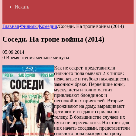
Искать
Главная
/
Фильмы
/
Комедии
/
Соседи. На тропе войны (2014)
Соседи. На тропе войны (2014)
05.09.2014
0
Время чтения меньше минуты
Как не секрет, представители
сильного пола бывают 2-х типов:
неженатые и глубоко находящиеся в
законном браке. Первейшие юны,
мускулисты и точно магнит
привлекают блондинок и
неспокойных приятелей. Вторые
проживают на дому, выращивают
детишек и съедают сериалы по
телеку. В большинстве случаев их
пути не пересекаются. Но стоит для
них начать соседями, представители
сильного пола выходят на тропу