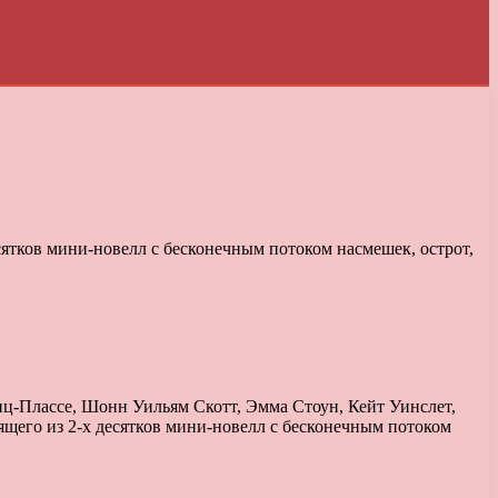
сятков мини-новелл с бесконечным потоком насмешек, острот,
Плассе, Шонн Уильям Скотт, Эмма Стоун, Кейт Уинслет,
ящего из 2-х десятков мини-новелл с бесконечным потоком