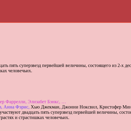
ать пять cуперзвезд первейшей величины, состоящего из 2-х де
шках человечьих.
ер Фаррелли, Элизабет Бэнкс, …
р, Анна Фэрис,
Хью Джекман, Джонни Ноксвил, Кристофер Минц-
участвуют двадцать пять cуперзвезд первейшей величины, состо
страстях и страстишках человечьих.