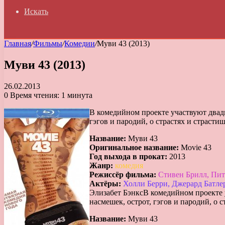
Искать
Главная
/
Фильмы
/
Комедии
/
Муви 43 (2013)
Муви 43 (2013)
26.02.2013
0
Время чтения: 1 минута
В комедийном проекте участвуют двадц
гэгов и пародий, о страстях и страсти
Название:
Муви 43
Оригинальное название:
Movie 43
Год выхода в прокат:
2013
Жанр:
комедия
Режиссёр фильма:
Стивен Брилл, Пит
Актёры:
Холли Берри, Джерард Батле
Элизабет Бэнкс
В комедийном проекте 
насмешек, острот, гэгов и пародий, о 
Название:
Муви 43