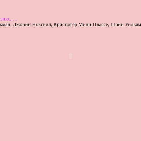
Бэнкс, …
ман, Джонни Ноксвил, Кристофер Минц-Плассе, Шонн Уильям Ск