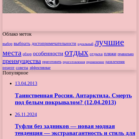
Облако меток
лучшие
выбрать
достопримечательности
выбор
идеальный
отдых
места
особенности
пляжи
обзор
отдыха
правильно
преимущества
приготовить
приготовления
развлечения
применение
рецепт
советы
эффективные
Популярное
13.04.2013
Таинственная Россия. Антарктида. Смерть
под белым покрывалом? (12.04.2013)
26.11.2024
Туфли без задников — новая модная
тенденция — экстравагантность и стиль для