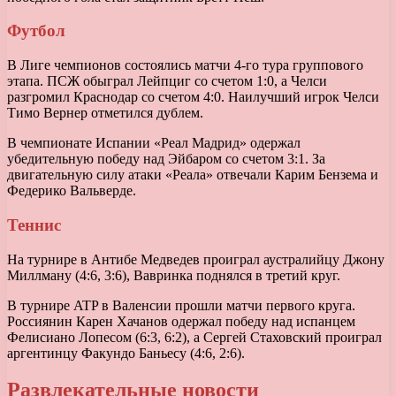
Футбол
В Лиге чемпионов состоялись матчи 4-го тура группового
этапа. ПСЖ обыграл Лейпциг со счетом 1:0, а Челси
разгромил Краснодар со счетом 4:0. Наилучший игрок Челси
Тимо Вернер отметился дублем.
В чемпионате Испании «Реал Мадрид» одержал
убедительную победу над Эйбаром со счетом 3:1. За
двигательную силу атаки «Реала» отвечали Карим Бензема и
Федерико Вальверде.
Теннис
На турнире в Антибе Медведев проиграл аустралийцу Джону
Миллману (4:6, 3:6), Вавринка поднялся в третий круг.
В турнире ATP в Валенсии прошли матчи первого круга.
Россиянин Карен Хачанов одержал победу над испанцем
Фелисиано Лопесом (6:3, 6:2), а Сергей Стаховский проиграл
аргентинцу Факундо Баньесу (4:6, 2:6).
Развлекательные новости