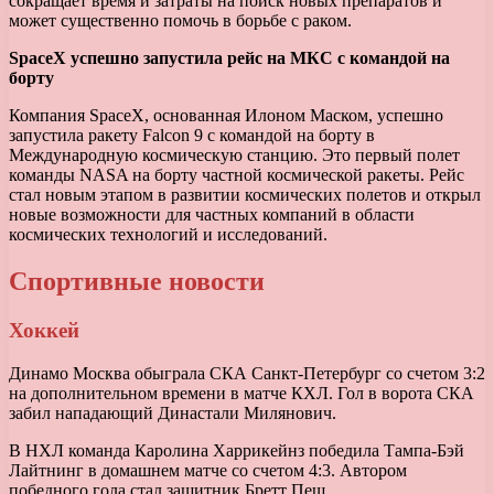
сокращает время и затраты на поиск новых препаратов и
может существенно помочь в борьбе с раком.
SpaceX успешно запустила рейс на МКС с командой на
борту
Компания SpaceX, основанная Илоном Маском, успешно
запустила ракету Falcon 9 с командой на борту в
Международную космическую станцию. Это первый полет
команды NASA на борту частной космической ракеты. Рейс
стал новым этапом в развитии космических полетов и открыл
новые возможности для частных компаний в области
космических технологий и исследований.
Спортивные новости
Хоккей
Динамо Москва обыграла СКА Санкт-Петербург со счетом 3:2
на дополнительном времени в матче КХЛ. Гол в ворота СКА
забил нападающий Династали Милянович.
В НХЛ команда Каролина Харрикейнз победила Тампа-Бэй
Лайтнинг в домашнем матче со счетом 4:3. Автором
победного гола стал защитник Бретт Пеш.