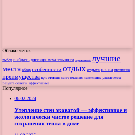
Облако меток
лучшие
выбрать
достопримечательности
выбор
идеальный
отдых
места
особенности
пляжи
обзор
отдыха
правильно
преимущества
приготовить
приготовления
развлечения
применение
рецепт
советы
эффективные
Популярное
06.02.2024
Утепление стен эковатой — эффективное и
экологически чистое решение для
сохранения тепла в доме