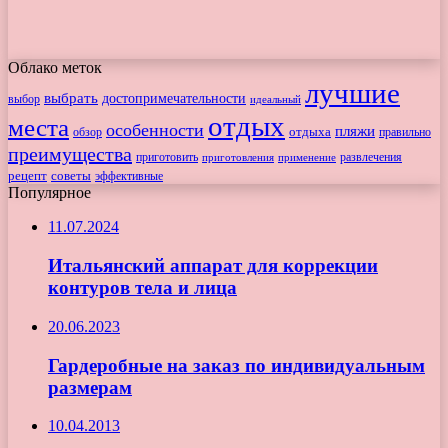
Облако меток
лучшие
выбрать
достопримечательности
выбор
идеальный
отдых
места
особенности
пляжи
обзор
отдыха
правильно
преимущества
приготовить
приготовления
развлечения
применение
рецепт
советы
эффективные
Популярное
11.07.2024
Итальянский аппарат для коррекции
контуров тела и лица
20.06.2023
Гардеробные на заказ по индивидуальным
размерам
10.04.2013