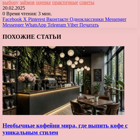
выбору
займов
оценке
практичные
советы
20.02.2025
0
Время чтения: 3 мин.
Facebook
X
Pinterest
Вконтакте
Одноклассники
Messenger
Messenger
WhatsApp
Telegram
Viber
Печатать
ПОХОЖИЕ СТАТЬИ
Необычные кофейни мира, где выпить кофе с
уникальным стилем