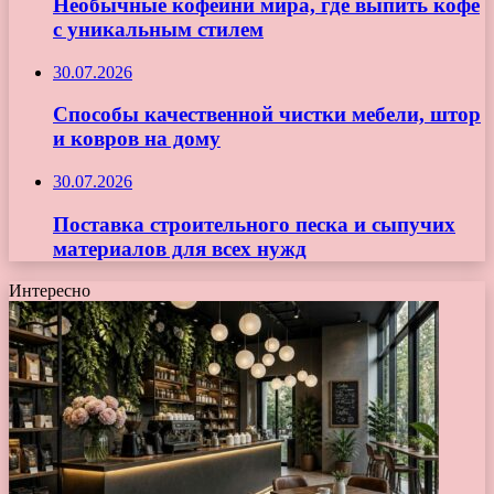
Необычные кофейни мира, где выпить кофе
с уникальным стилем
30.07.2026
Способы качественной чистки мебели, штор
и ковров на дому
30.07.2026
Поставка строительного песка и сыпучих
материалов для всех нужд
Интересно