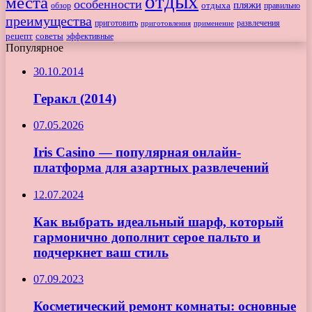
отдых
места
особенности
пляжи
обзор
отдыха
правильно
преимущества
приготовить
приготовления
развлечения
применение
рецепт
советы
эффективные
Популярное
30.10.2014
Геракл (2014)
07.05.2026
Iris Casino — популярная онлайн-
платформа для азартных развлечений
12.07.2024
Как выбрать идеальный шарф, который
гармонично дополнит серое пальто и
подчеркнет ваш стиль
07.09.2023
Косметический ремонт комнаты: основные