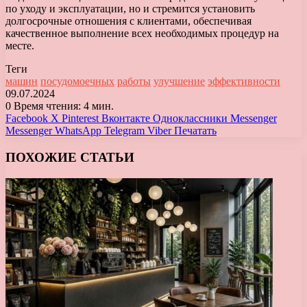
по уходу и эксплуатации, но и стремится установить
долгосрочные отношения с клиентами, обеспечивая
качественное выполнение всех необходимых процедур на
месте.
Теги
машин
посудомоечных
работы
улучшение
эффективности
09.07.2024
0
Время чтения: 4 мин.
Facebook
X
Pinterest
Вконтакте
Одноклассники
Messenger
Messenger
WhatsApp
Telegram
Viber
Печатать
ПОХОЖИЕ СТАТЬИ