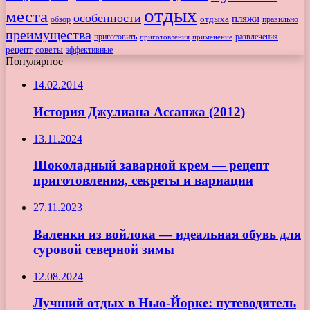
отдых
места
особенности
пляжи
обзор
отдыха
правильно
преимущества
приготовить
приготовления
развлечения
применение
рецепт
советы
эффективные
Популярное
14.02.2014
История Джулиана Ассанжа (2012)
13.11.2024
Шоколадный заварной крем — рецепт
приготовления, секреты и вариации
27.11.2023
Валенки из войлока — идеальная обувь для
суровой северной зимы
12.08.2024
Лучший отдых в Нью-Йорке: путеводитель